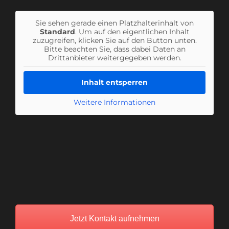
Sie sehen gerade einen Platzhalterinhalt von
Standard
. Um auf den eigentlichen Inhalt
zuzugreifen, klicken Sie auf den Button unten.
Bitte beachten Sie, dass dabei Daten an
Drittanbieter weitergegeben werden.
Inhalt entsperren
Weitere Informationen
Jetzt Kontakt aufnehmen