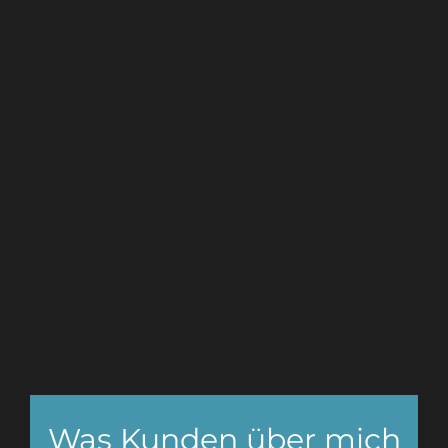
Ich freue mich auf
Deinen Anruf
+43 676 / 7 642 648
Was Kunden über mich