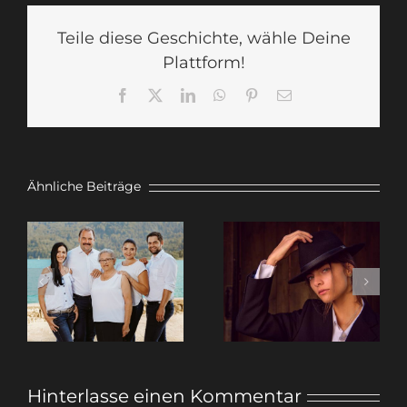
Teile diese Geschichte, wähle Deine
Plattform!
Facebook
X
LinkedIn
WhatsApp
Pinterest
E-
Mail
Ähnliche Beiträge
Familien-
Valeria –
Fotoshooting
warum ich
– hinter den
Porträts
Kulissen
fotografiere
Hinterlasse einen Kommentar