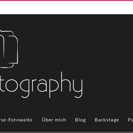
rse-Fotowalks
Über mich
Blog
Backstage
P