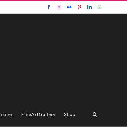
Facebook
Instagram
Flickr
Pinterest
LinkedIn
WhatsApp
artner
FineArtGallery
Shop