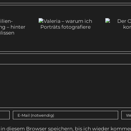
Valeria –
lien-
warum ich
Der Os
ooting
Porträts
ko
er den
fotografiere
ssen
in diesem Browser speichern, bis ich wieder kommen