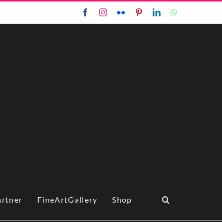
Facebook
Instagram
Flickr
Pinterest
LinkedIn
WhatsApp
artner
FineArtGallery
Shop