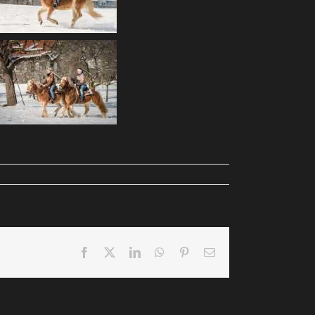
Facebook
X
LinkedIn
WhatsApp
Pinterest
E-
Mail