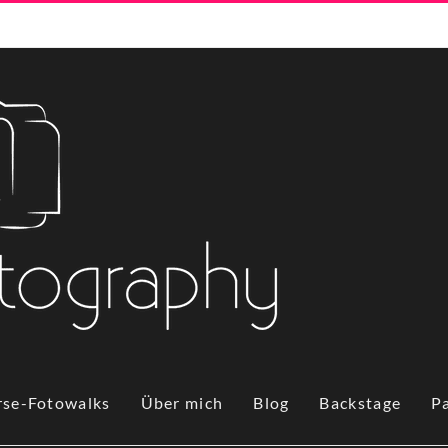
rse-Fotowalks
Über mich
Blog
Backstage
P