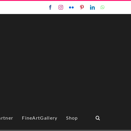
Facebook
Instagram
Flickr
Pinterest
LinkedIn
WhatsApp
artner
FineArtGallery
Shop