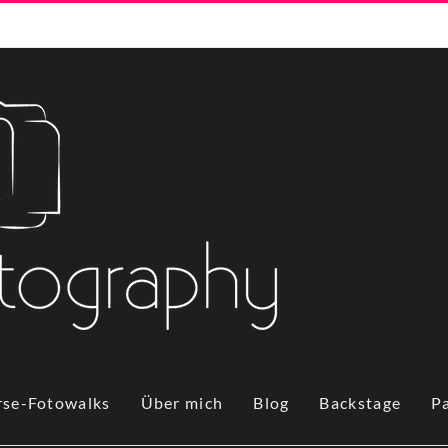
rse-Fotowalks
Über mich
Blog
Backstage
P