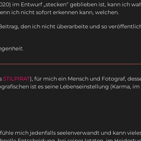
020) im Entwurf „stecken“ geblieben ist, kann ich wahr
 wenn ich nicht sofort erkennen kann, welchen.
itrag, den ich nicht überarbeite und so veröffentlic
ngenheit.
ls
STILPIRAT
), für mich ein Mensch und Fotograf, dess
afischen ist es seine Lebenseinstellung (Karma, im 
ich fühle mich jedenfalls seelenverwandt und kann viel
hnelle Entscheidung, bei seiner letzten, im Heidestu