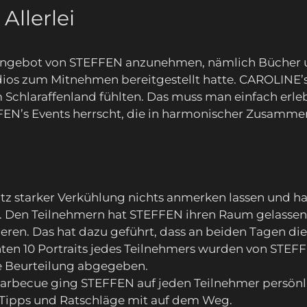
llerlei
Angebot von STEFFEN anzunehmen, nämlich Bücher un
ios zum Mitnehmen bereitgestellt hatte. CAROLINE’s
im Schlaraffenland fühlten. Das muss man einfach erl
N’s Events herrscht, die in harmonischer Zusammen
tz starker Verkühlung nichts anmerken lassen und h
Den Teilnehmern hat STEFFEN ihren Raum gelassen,
eren. Das hat dazu geführt, dass an beiden Tagen di
ten 10 Portraits jedes Teilnehmers wurden von STEFF
 Beurteilung abgegeben.
arbecue ging STEFFEN auf jeden Teilnehmer persönlic
 Tipps und Ratschläge mit auf dem Weg.