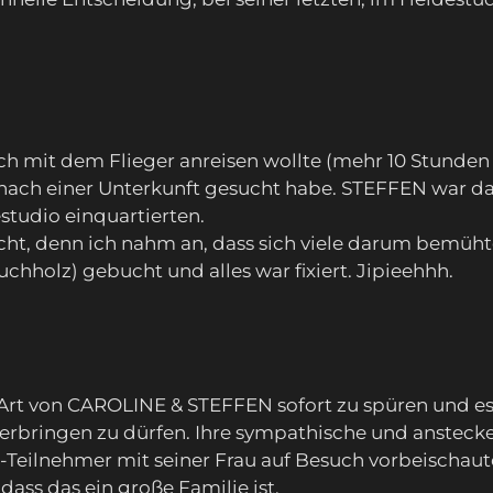
ich mit dem Flieger anreisen wollte (mehr 10 Stunden 
 nach einer Unterkunft gesucht habe. STEFFEN war 
tudio einquartierten.
ht, denn ich nahm an, dass sich viele darum bemüht
hholz) gebucht und alles war fixiert. Jipieehhh.
t von CAROLINE & STEFFEN sofort zu spüren und es t
erbringen zu dürfen. Ihre sympathische und anstec
nd-Teilnehmer mit seiner Frau auf Besuch vorbeischa
dass das ein große Familie ist.