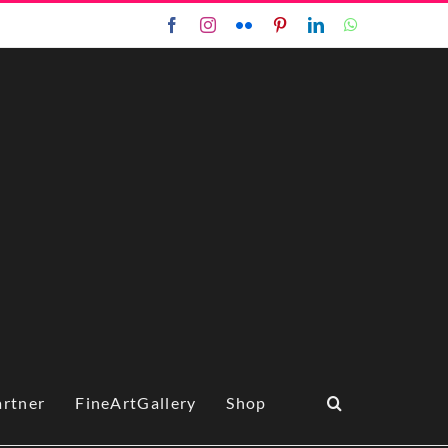
Facebook
Instagram
Flickr
Pinterest
LinkedIn
WhatsApp
artner
FineArtGallery
Shop