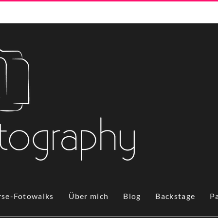
rse-Fotowalks
Über mich
Blog
Backstage
P