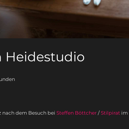
m Heidestudio
kunden
rz nach dem Besuch bei
Steffen Böttcher
/
Stilpirat
im 