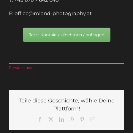
T: +43 676 7 642 648
E: office@roland-photography.at
Jetzt Kontakt aufnehmen / anfragen
Persönliches
Teile diese Geschichte, wähle Deine
Plattform!
Facebook
X
LinkedIn
WhatsApp
Pinterest
E-
Mail